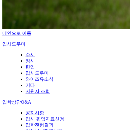
메인으로 이동
입시도우미
수시
정시
편입
입시도우미
와이즈유소식
기타
지원자 조회
입학상담Q&A
공지사항
입시·편입자료신청
입학전형결과