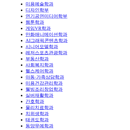
미용예술학과
디자인학부
연기공연미디어학부
웹툰학과
게임VR학과
만화애니메이션학과
AI그래픽콘텐츠학과
시니어모델학과
레저스포츠관광학과
부동산학과
사회복지학과
헬스케어학과
아동·가족상담학과
미용건강관리학과
웰빙조리창업학과
실버재활학과
간호학과
물리치료학과
치위생학과
태권도학과
동양무예학과