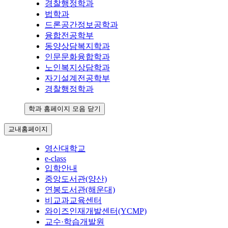
경찰행정학과
법학과
드론공간정보공학과
융합전공학부
동양상담복지학과
인문문화융합학과
노인복지상담학과
자기설계전공학부
경찰행정학과
학과 홈페이지 모음 닫기
교내홈페이지
영산대학교
e-class
입학안내
중앙도서관(양산)
연봉도서관(해운대)
비교과교육센터
와이즈인재개발센터(YCMP)
교수·학습개발원