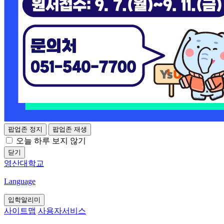
팝업존 정지
팝업존 재생
오늘 하루 보지 않기
닫기
영산대학교
Language
입학알리미
사이트맵
사용자서비스