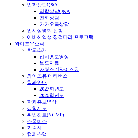
입학상담Q&A
입학상담Q&A
전화상담
카카오톡상담
입시설명회 신청
예비신입생 징검다리 프로그램
와이즈유소식
학교소개
입시홍보영상
보도자료
자랑스런와이즈유
와이즈유 메타버스
학과안내
2027학년도
2026학년도
학과홍보영상
장학제도
취업진로(YCMP)
스쿨버스
기숙사
캠퍼스맵