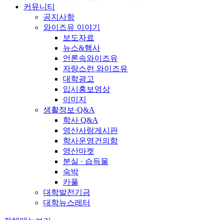
커뮤니티
공지사항
와이즈유 이야기
보도자료
뉴스&행사
언론속와이즈유
자랑스런 와이즈유
대학광고
입시홍보영상
이미지
생활정보·Q&A
학사 Q&A
영산사랑게시판
학사운영건의함
영산마켓
분실 · 습득물
숙박
카풀
대학발전기금
대학뉴스레터