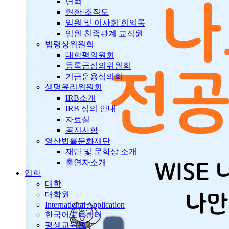
연혁
현황·조직도
임원 및 이사회 회의록
임원 친족관계 교직원
법령상위원회
대학평의원회
등록금심의위원회
기금운용심의회
생명윤리위원회
IRB소개
IRB 심의 안내
자료실
공지사항
영산법률문화재단
재단 및 문화상 소개
출연자소개
입학
대학
대학원
International Application
한국어교육센터
평생교육원