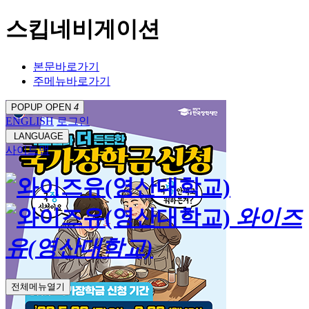
스킵네비게이션
본문바로가기
주메뉴바로가기
POPUP OPEN
4
ENGLISH
로그인
LANGUAGE
사이트맵
와이즈
유(영산대학교)
전체메뉴열기