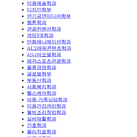
미용예술학과
디자인학부
연기공연미디어학부
웹툰학과
관광컨벤션학과
게임VR학과
만화애니메이션학과
AI그래픽콘텐츠학과
시니어모델학과
레저스포츠관광학과
물류경영학과
글로벌학부
부동산학과
사회복지학과
헬스케어학과
아동·가족상담학과
미용건강관리학과
웰빙조리창업학과
실버재활학과
간호학과
물리치료학과