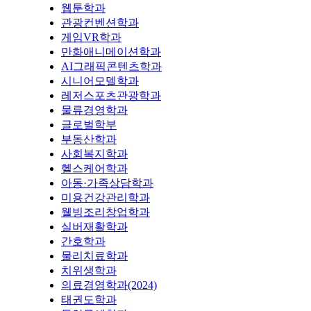
웹툰학과
관광컨벤션학과
게임VR학과
만화애니메이션학과
AI그래픽콘텐츠학과
시니어모델학과
레저스포츠관광학과
물류경영학과
글로벌학부
부동산학과
사회복지학과
헬스케어학과
아동·가족상담학과
미용건강관리학과
웰빙조리창업학과
실버재활학과
간호학과
물리치료학과
치위생학과
의료경영학과(2024)
태권도학과