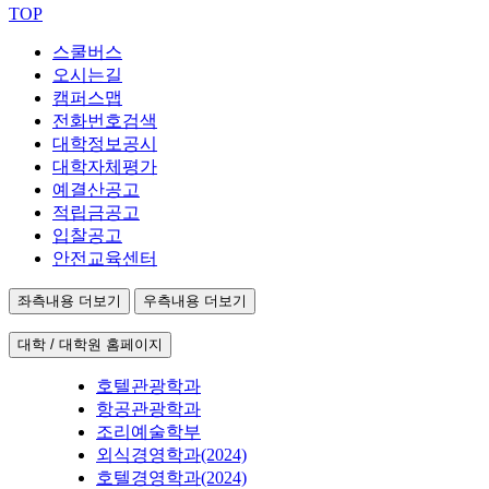
TOP
스쿨버스
오시는길
캠퍼스맵
전화번호검색
대학정보공시
대학자체평가
예결산공고
적립금공고
입찰공고
안전교육센터
좌측내용 더보기
우측내용 더보기
대학 / 대학원 홈페이지
호텔관광학과
항공관광학과
조리예술학부
외식경영학과(2024)
호텔경영학과(2024)