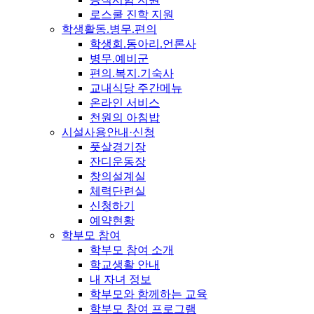
로스쿨 진학 지원
학생활동.병무.편의
학생회.동아리.언론사
병무.예비군
편의.복지.기숙사
교내식당 주간메뉴
온라인 서비스
천원의 아침밥
시설사용안내·신청
풋살경기장
잔디운동장
창의설계실
체력단련실
신청하기
예약현황
학부모 참여
학부모 참여 소개
학교생활 안내
내 자녀 정보
학부모와 함께하는 교육
학부모 참여 프로그램