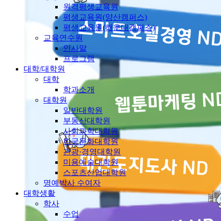
원격평생교육원
평생교육원(양산캠퍼스)
평생교육원(해운대캠퍼스)
교육연수원
인사말
프로그램
대학/대학원
대학
학과소개
대학원
일반대학원
부동산대학원
사회과학대학원
한국문화대학원
관광·경영대학원
미용예술대학원
스포츠산업대학원
명예박사 수여자
대학생활
학사
수업