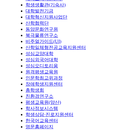
학생생활관(기숙사)
대학발전기금
대학혁신지원사업단
산학협력단
동양문화연구원
북극물류연구소
비주얼가이드(UI)
산학일체형전공교육지원센터
성심교양대학
성심외국어대학
성심오디토리움
원격평생교육원
인문학최고위과정
장애학생지원센터
총학생회
친환경연구소
평생교육원(양산)
학사정보시스템
학생상담·진로지원센터
한국어교육센터
영문홈페이지