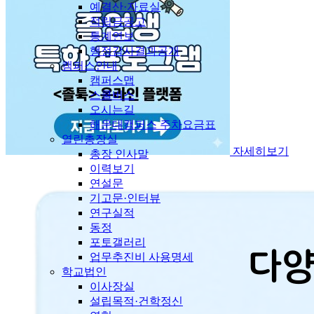
예결산·자료실
적립금공고
통계연보
행정감사결과공개
캠퍼스안내
캠퍼스맵
스쿨버스
오시는길
해운대캠퍼스 주차요금표
열린총장실
자세히보기
총장 인사말
이력보기
연설문
기고문·인터뷰
연구실적
동정
포토갤러리
업무추진비 사용명세
학교법인
이사장실
설립목적·건학정신