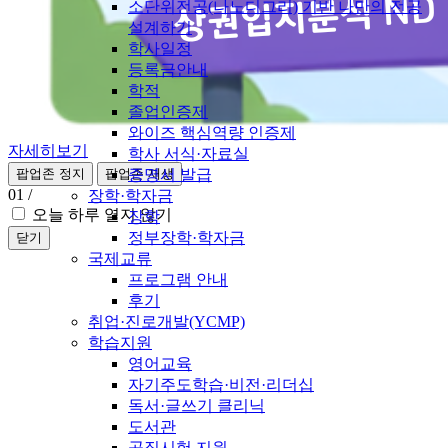
소단위전공(나노디그리) 기반 나만의 전공
설계하기
학사일정
등록금안내
학적
졸업인증제
와이즈 핵심역량 인증제
자세히보기
학사 서식·자료실
증명서 발급
팝업존 정지
팝업존 재생
01
/
장학·학자금
오늘 하루 열지 않기
장학
정부장학·학자금
닫기
국제교류
프로그램 안내
후기
취업·진로개발(YCMP)
학습지원
영어교육
자기주도학습·비전·리더십
독서·글쓰기 클리닉
도서관
공직시험 지원