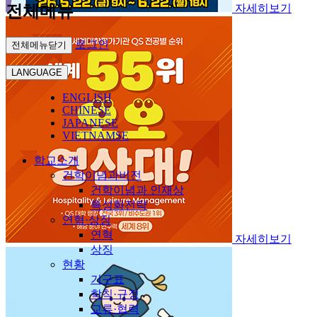
전체메뉴
자세히보기
로그인
전체메뉴닫기
LANGUAGE
ENGLISH
CHINESE
JAPANESE
VIETNAMSE
학교소개
건학이념과비전
건학이념과 인재상
특성화전략
연혁·상징
연혁
자세히보기
상징
현황
기구표
학칙·규정
교류·협력