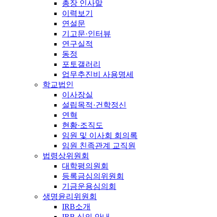
총장 인사말
이력보기
연설문
기고문·인터뷰
연구실적
동정
포토갤러리
업무추진비 사용명세
학교법인
이사장실
설립목적·건학정신
연혁
현황·조직도
임원 및 이사회 회의록
임원 친족관계 교직원
법령상위원회
대학평의원회
등록금심의위원회
기금운용심의회
생명윤리위원회
IRB소개
IRB 심의 안내