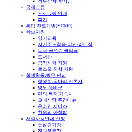
정부장학·학자금
국제교류
프로그램 안내
후기
취업·진로개발(YCMP)
학습지원
영어교육
자기주도학습·비전·리더십
독서·글쓰기 클리닉
도서관
공직시험 지원
로스쿨 진학 지원
학생활동.병무.편의
학생회.동아리.언론사
병무.예비군
편의.복지.기숙사
교내식당 주간메뉴
온라인 서비스
천원의 아침밥
시설사용안내·신청
풋살경기장
잔디운동장