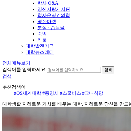
학사 Q&A
영산사랑게시판
학사운영건의함
영산마켓
분실 · 습득물
숙박
카풀
대학발전기금
대학뉴스레터
전체메뉴보기
검색어를 입력하세요
검색
검색
추천검색어
#QS세계대학
#증명서
#스쿨버스
#교내식당
대학생활
지혜로운 가치를 배우는 대학, 지혜로운 당신을 만드