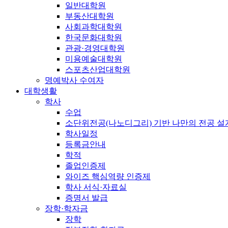
일반대학원
부동산대학원
사회과학대학원
한국문화대학원
관광·경영대학원
미용예술대학원
스포츠산업대학원
명예박사 수여자
대학생활
학사
수업
소단위전공(나노디그리) 기반 나만의 전공 
학사일정
등록금안내
학적
졸업인증제
와이즈 핵심역량 인증제
학사 서식·자료실
증명서 발급
장학·학자금
장학