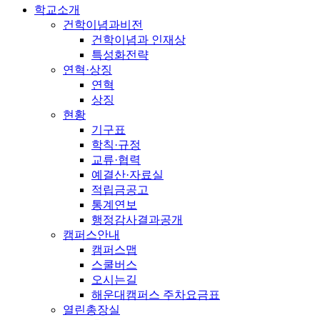
학교소개
건학이념과비전
건학이념과 인재상
특성화전략
연혁·상징
연혁
상징
현황
기구표
학칙·규정
교류·협력
예결산·자료실
적립금공고
통계연보
행정감사결과공개
캠퍼스안내
캠퍼스맵
스쿨버스
오시는길
해운대캠퍼스 주차요금표
열린총장실