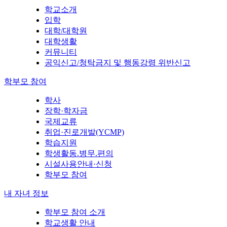
학교소개
입학
대학/대학원
대학생활
커뮤니티
공익신고/청탁금지 및 행동강령 위반신고
학부모 참여
학사
장학·학자금
국제교류
취업·진로개발(YCMP)
학습지원
학생활동.병무.편의
시설사용안내·신청
학부모 참여
내 자녀 정보
학부모 참여 소개
학교생활 안내