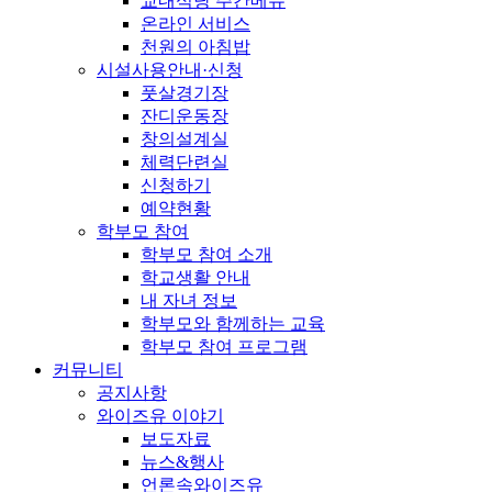
교내식당 주간메뉴
온라인 서비스
천원의 아침밥
시설사용안내·신청
풋살경기장
잔디운동장
창의설계실
체력단련실
신청하기
예약현황
학부모 참여
학부모 참여 소개
학교생활 안내
내 자녀 정보
학부모와 함께하는 교육
학부모 참여 프로그램
커뮤니티
공지사항
와이즈유 이야기
보도자료
뉴스&행사
언론속와이즈유