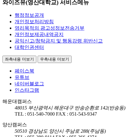
와이즈유(영산대학교) 서비스메뉴
행정정보공개
개인정보처리방침
영리목적의 광고성정보전송거부
개인정보제공내역공지
공익신고/청탁금지 및 행동강령 위반신고
대학인권센터
좌측내용 더보기
우측내용 더보기
페이스북
유튜브
네이버블로그
인스타그램
해운대캠퍼스
48015
부산광역시 해운대구 반송순환로 142(반송동)
TEL :
051-540-7000
FAX :
051-543-9347
양산캠퍼스
50510
경상남도 양산시 주남로 288(주남동)