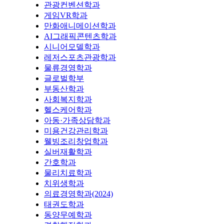
관광컨벤션학과
게임VR학과
만화애니메이션학과
AI그래픽콘텐츠학과
시니어모델학과
레저스포츠관광학과
물류경영학과
글로벌학부
부동산학과
사회복지학과
헬스케어학과
아동·가족상담학과
미용건강관리학과
웰빙조리창업학과
실버재활학과
간호학과
물리치료학과
치위생학과
의료경영학과(2024)
태권도학과
동양무예학과