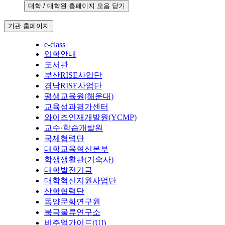
대학 / 대학원 홈페이지 모음 닫기
기관 홈페이지
e-class
입학안내
도서관
부산RISE사업단
경남RISE사업단
평생교육원(해운대)
교육성과평가센터
와이즈인재개발원(YCMP)
교수·학습개발원
국제협력단
대학교육혁신본부
학생생활관(기숙사)
대학발전기금
대학혁신지원사업단
산학협력단
동양문화연구원
북극물류연구소
비주얼가이드(UI)