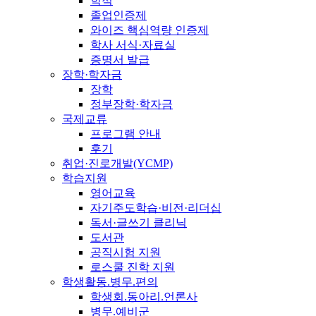
학적
졸업인증제
와이즈 핵심역량 인증제
학사 서식·자료실
증명서 발급
장학·학자금
장학
정부장학·학자금
국제교류
프로그램 안내
후기
취업·진로개발(YCMP)
학습지원
영어교육
자기주도학습·비전·리더십
독서·글쓰기 클리닉
도서관
공직시험 지원
로스쿨 진학 지원
학생활동.병무.편의
학생회.동아리.언론사
병무.예비군