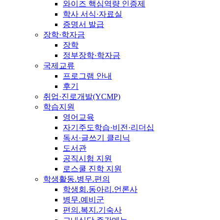
와이즈 핵심역량 인증제
학사 서식·자료실
증명서 발급
장학·학자금
장학
정부장학·학자금
국제교류
프로그램 안내
후기
취업·진로개발(YCMP)
학습지원
영어교육
자기주도학습·비전·리더십
독서·글쓰기 클리닉
도서관
공직시험 지원
로스쿨 진학 지원
학생활동.병무.편의
학생회.동아리.언론사
병무.예비군
편의.복지.기숙사