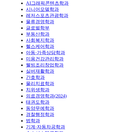
AI그래픽콘텐츠학과
시니어모델학과
레저스포츠관광학과
물류경영학과
글로벌학부
부동산학과
사회복지학과
헬스케어학과
아동·가족상담학과
미용건강관리학과
웰빙조리창업학과
실버재활학과
간호학과
물리치료학과
치위생학과
의료경영학과(2024)
태권도학과
동양무예학과
경찰행정학과
법학과
기계·자동차공학과