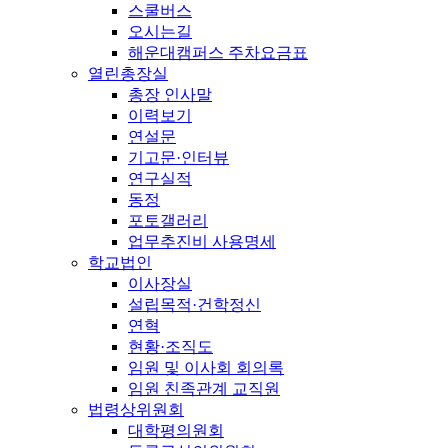
스쿨버스
오시는길
해운대캠퍼스 주차요금표
열린총장실
총장 인사말
이력보기
연설문
기고문·인터뷰
연구실적
동정
포토갤러리
업무추진비 사용명세
학교법인
이사장실
설립목적·건학정신
연혁
현황·조직도
임원 및 이사회 회의록
임원 친족관계 교직원
법령상위원회
대학평의원회