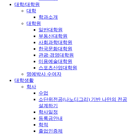
대학/대학원
대학
학과소개
대학원
일반대학원
부동산대학원
사회과학대학원
한국문화대학원
관광·경영대학원
미용예술대학원
스포츠산업대학원
명예박사 수여자
대학생활
학사
수업
소단위전공(나노디그리) 기반 나만의 전공
설계하기
학사일정
등록금안내
학적
졸업인증제