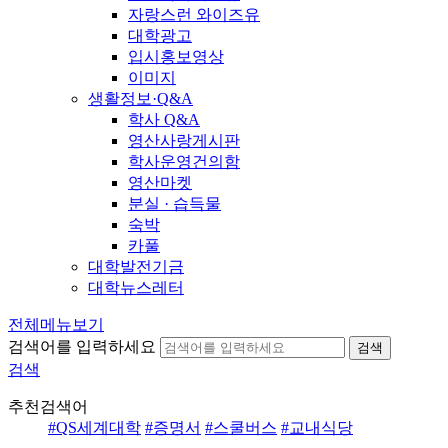
자랑스런 와이즈유
대학광고
입시홍보영상
이미지
생활정보·Q&A
학사 Q&A
영산사랑게시판
학사운영건의함
영산마켓
분실 · 습득물
숙박
카풀
대학발전기금
대학뉴스레터
전체메뉴보기
검색어를 입력하세요
검색
검색
추천검색어
#QS세계대학
#증명서
#스쿨버스
#교내식당