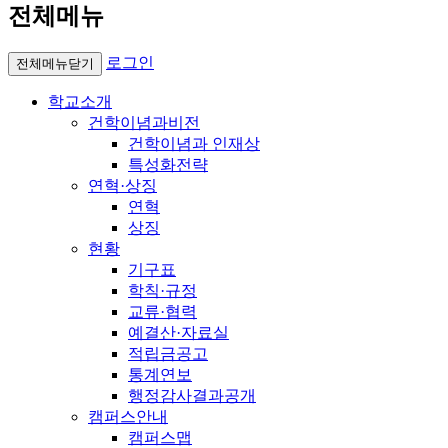
전체메뉴
로그인
전체메뉴닫기
학교소개
건학이념과비전
건학이념과 인재상
특성화전략
연혁·상징
연혁
상징
현황
기구표
학칙·규정
교류·협력
예결산·자료실
적립금공고
통계연보
행정감사결과공개
캠퍼스안내
캠퍼스맵