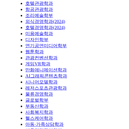
호텔관광학과
항공관광학과
조리예술학부
외식경영학과(2024)
호텔경영학과(2024)
미용예술학과
디자인학부
연기공연미디어학부
웹툰학과
관광컨벤션학과
게임VR학과
만화애니메이션학과
AI그래픽콘텐츠학과
시니어모델학과
레저스포츠관광학과
물류경영학과
글로벌학부
부동산학과
사회복지학과
헬스케어학과
아동·가족상담학과