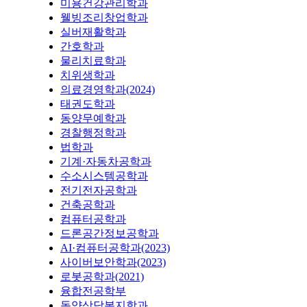
미용건강관리학과
웰빙조리창업학과
실버재활학과
간호학과
물리치료학과
치위생학과
의료경영학과(2024)
태권도학과
동양무예학과
경찰행정학과
법학과
기계·자동차공학과
수소시스템공학과
전기전자공학과
건축공학과
컴퓨터공학과
드론공간정보공학과
AI·컴퓨터공학과(2023)
사이버보안학과(2023)
로봇공학과(2021)
융합전공학부
동양상담복지학과