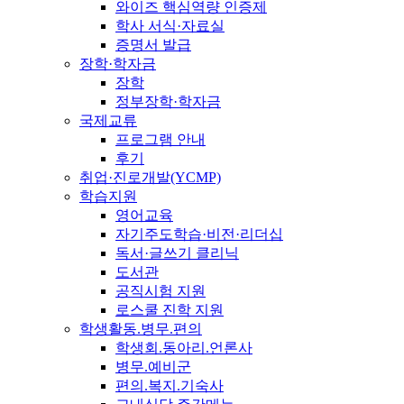
와이즈 핵심역량 인증제
학사 서식·자료실
증명서 발급
장학·학자금
장학
정부장학·학자금
국제교류
프로그램 안내
후기
취업·진로개발(YCMP)
학습지원
영어교육
자기주도학습·비전·리더십
독서·글쓰기 클리닉
도서관
공직시험 지원
로스쿨 진학 지원
학생활동.병무.편의
학생회.동아리.언론사
병무.예비군
편의.복지.기숙사