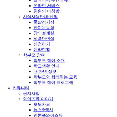
교내식당 주간메뉴
온라인 서비스
천원의 아침밥
시설사용안내·신청
풋살경기장
잔디운동장
창의설계실
체력단련실
신청하기
예약현황
학부모 참여
학부모 참여 소개
학교생활 안내
내 자녀 정보
학부모와 함께하는 교육
학부모 참여 프로그램
커뮤니티
공지사항
와이즈유 이야기
보도자료
뉴스&행사
언론속와이즈유