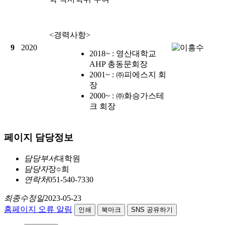
<경력사항>
9
2020
2018~ : 영산대학교
AHP 총동문회장
2001~ : ㈜피에스지 회
장
2000~ : ㈜화승가스테
크 회장
페이지 담당정보
담당부서
대학원
담당자
장○희
연락처
051-540-7330
최종수정일
2023-05-23
홈페이지 오류 알림
인쇄
북마크
SNS 공유하기