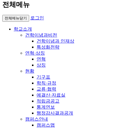
전체메뉴
로그인
전체메뉴닫기
학교소개
건학이념과비전
건학이념과 인재상
특성화전략
연혁·상징
연혁
상징
현황
기구표
학칙·규정
교류·협력
예결산·자료실
적립금공고
통계연보
행정감사결과공개
캠퍼스안내
캠퍼스맵