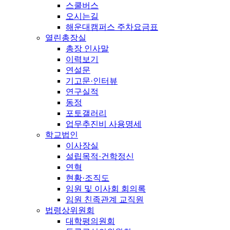
스쿨버스
오시는길
해운대캠퍼스 주차요금표
열린총장실
총장 인사말
이력보기
연설문
기고문·인터뷰
연구실적
동정
포토갤러리
업무추진비 사용명세
학교법인
이사장실
설립목적·건학정신
연혁
현황·조직도
임원 및 이사회 회의록
임원 친족관계 교직원
법령상위원회
대학평의원회