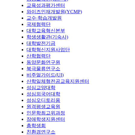
교육성과평가센터
와이즈인재개발원(YCMP)
교수·학습개발원
국제협력단
대학교육혁신본부
학생생활관(기숙사)
대학발전기금
대학혁신지원사업단
산학협력단
동양문화연구원
북극물류연구소
비주얼가이드(UI)
산학일체형전공교육지원센터
성심교양대학
성심외국어대학
성심오디토리움
원격평생교육원
인문학최고위과정
장애학생지원센터
총학생회
친환경연구소