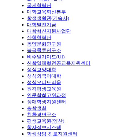
국제협력단
대학교육혁신본부
학생생활관(기숙사)
대학발전기금
대학혁신지원사업단
산학협력단
동양문화연구원
북극물류연구소
비주얼가이드(UI)
산학일체형전공교육지원센터
성심교양대학
성심외국어대학
성심오디토리움
원격평생교육원
인문학최고위과정
장애학생지원센터
총학생회
친환경연구소
평생교육원(양산)
학사정보시스템
학생상담·진로지원센터