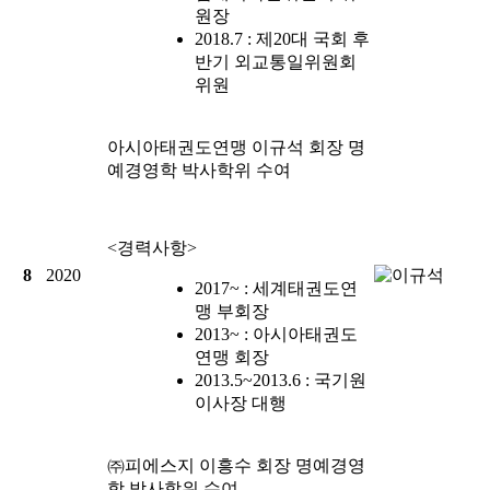
원장
2018.7 : 제20대 국회 후
반기 외교통일위원회
위원
아시아태권도연맹
이규석
회장 명
예경영학 박사학위 수여
<경력사항>
8
2020
2017~ : 세계태권도연
맹 부회장
2013~ : 아시아태권도
연맹 회장
2013.5~2013.6 : 국기원
이사장 대행
㈜피에스지
이흥수
회장 명예경영
학 박사학위 수여