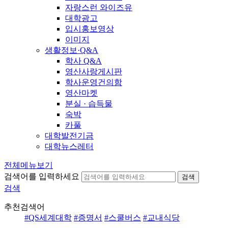
자랑스런 와이즈유
대학광고
입시홍보영상
이미지
생활정보·Q&A
학사 Q&A
영산사랑게시판
학사운영건의함
영산마켓
분실 · 습득물
숙박
카풀
대학발전기금
대학뉴스레터
전체메뉴보기
검색어를 입력하세요
검색
검색
추천검색어
#QS세계대학
#증명서
#스쿨버스
#교내식당