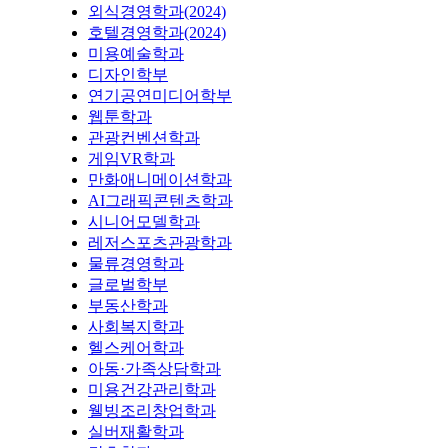
외식경영학과(2024)
호텔경영학과(2024)
미용예술학과
디자인학부
연기공연미디어학부
웹툰학과
관광컨벤션학과
게임VR학과
만화애니메이션학과
AI그래픽콘텐츠학과
시니어모델학과
레저스포츠관광학과
물류경영학과
글로벌학부
부동산학과
사회복지학과
헬스케어학과
아동·가족상담학과
미용건강관리학과
웰빙조리창업학과
실버재활학과