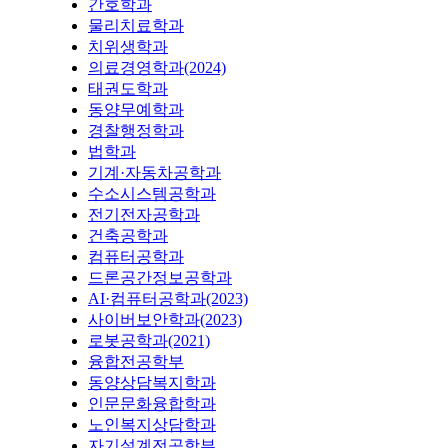
간호학과
물리치료학과
치위생학과
의료경영학과(2024)
태권도학과
동양무예학과
경찰행정학과
법학과
기계·자동차공학과
수소시스템공학과
전기전자공학과
건축공학과
컴퓨터공학과
드론공간정보공학과
AI·컴퓨터공학과(2023)
사이버보안학과(2023)
로봇공학과(2021)
융합전공학부
동양상담복지학과
인문문화융합학과
노인복지상담학과
자기설계전공학부