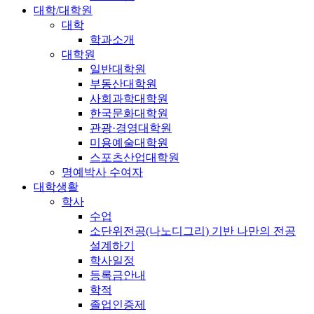
대학/대학원
대학
학과소개
대학원
일반대학원
부동산대학원
사회과학대학원
한국문화대학원
관광·경영대학원
미용예술대학원
스포츠산업대학원
명예박사 수여자
대학생활
학사
수업
소단위전공(나노디그리) 기반 나만의 전공
설계하기
학사일정
등록금안내
학적
졸업인증제