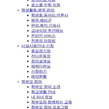
로스쿨 진학 지원
학생활동.병무.편의
학생회.동아리.언론사
병무.예비군
편의.복지.기숙사
교내식당 주간메뉴
온라인 서비스
천원의 아침밥
시설사용안내·신청
풋살경기장
잔디운동장
창의설계실
체력단련실
신청하기
예약현황
학부모 참여
학부모 참여 소개
학교생활 안내
내 자녀 정보
학부모와 함께하는 교육
학부모 참여 프로그램