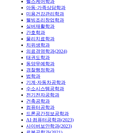
헬스케어학과
아동·가족상담학과
미용건강관리학과
웰빙조리창업학과
실버재활학과
간호학과
물리치료학과
치위생학과
의료경영학과(2024)
태권도학과
동양무예학과
경찰행정학과
법학과
기계·자동차공학과
수소시스템공학과
전기전자공학과
건축공학과
컴퓨터공학과
드론공간정보공학과
AI·컴퓨터공학과(2023)
사이버보안학과(2023)
로봇공학과(2021)