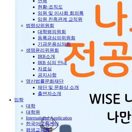
연혁
현황·조직도
임원 및 이사회 회의록
임원 친족관계 교직원
법령상위원회
대학평의원회
등록금심의위원회
기금운용심의회
생명윤리위원회
IRB소개
IRB 심의 안내
자료실
공지사항
영산법률문화재단
재단 및 문화상 소개
출연자소개
입학
대학
대학원
International Application
한국어교육센터
평생교육원