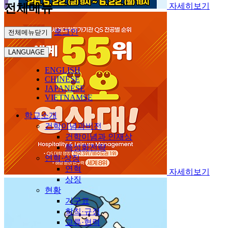
전체메뉴
자세히보기
로그인
전체메뉴닫기
LANGUAGE
ENGLISH
CHINESE
JAPANESE
VIETNAMSE
학교소개
건학이념과비전
건학이념과 인재상
특성화전략
연혁·상징
연혁
자세히보기
상징
현황
기구표
학칙·규정
교류·협력