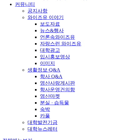
커뮤니티
공지사항
와이즈유 이야기
보도자료
뉴스&행사
언론속와이즈유
자랑스런 와이즈유
대학광고
입시홍보영상
이미지
생활정보·Q&A
학사 Q&A
영산사랑게시판
학사운영건의함
영산마켓
분실 · 습득물
숙박
카풀
대학발전기금
대학뉴스레터