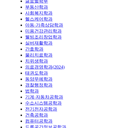
글로벌학부
부동산학과
사회복지학과
헬스케어학과
아동·가족상담학과
미용건강관리학과
웰빙조리창업학과
실버재활학과
간호학과
물리치료학과
치위생학과
의료경영학과(2024)
태권도학과
동양무예학과
경찰행정학과
법학과
기계·자동차공학과
수소시스템공학과
전기전자공학과
건축공학과
컴퓨터공학과
드론공간정보공학과