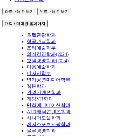
좌측내용 더보기
우측내용 더보기
대학 / 대학원 홈페이지
호텔관광학과
항공관광학과
조리예술학부
외식경영학과(2024)
호텔경영학과(2024)
미용예술학과
디자인학부
연기공연미디어학부
웹툰학과
관광컨벤션학과
게임VR학과
만화애니메이션학과
AI그래픽콘텐츠학과
시니어모델학과
레저스포츠관광학과
물류경영학과