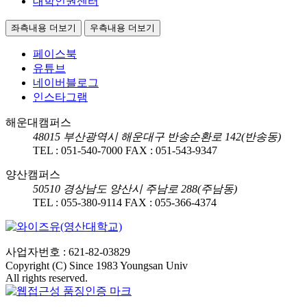
대학인권센터
좌측내용 더보기
우측내용 더보기
페이스북
유튜브
네이버블로그
인스타그램
해운대캠퍼스
48015
부산광역시 해운대구 반송순환로 142(반송동)
TEL :
051-540-7000
FAX :
051-543-9347
양산캠퍼스
50510
경상남도 양산시 주남로 288(주남동)
TEL :
055-380-9114
FAX :
055-366-4374
사업자번호 : 621-82-03829
Copyright (C) Since 1983 Youngsan Univ
All rights reserved.