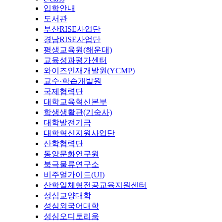
입학안내
도서관
부산RISE사업단
경남RISE사업단
평생교육원(해운대)
교육성과평가센터
와이즈인재개발원(YCMP)
교수·학습개발원
국제협력단
대학교육혁신본부
학생생활관(기숙사)
대학발전기금
대학혁신지원사업단
산학협력단
동양문화연구원
북극물류연구소
비주얼가이드(UI)
산학일체형전공교육지원센터
성심교양대학
성심외국어대학
성심오디토리움