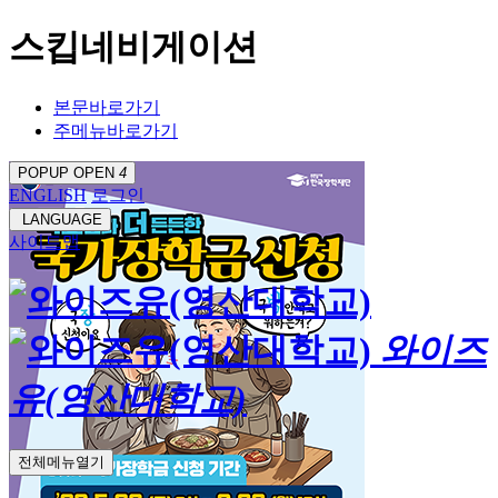
스킵네비게이션
본문바로가기
주메뉴바로가기
POPUP OPEN
4
ENGLISH
로그인
LANGUAGE
사이트맵
와이즈
유(영산대학교)
전체메뉴열기