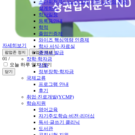
소단위전공(나노디그리) 기반 나만의 전공
설계하기
학사일정
등록금안내
학적
졸업인증제
와이즈 핵심역량 인증제
자세히보기
학사 서식·자료실
증명서 발급
팝업존 정지
팝업존 재생
01
/
장학·학자금
오늘 하루 열지 않기
장학
정부장학·학자금
닫기
국제교류
프로그램 안내
후기
취업·진로개발(YCMP)
학습지원
영어교육
자기주도학습·비전·리더십
독서·글쓰기 클리닉
도서관
공직시험 지원