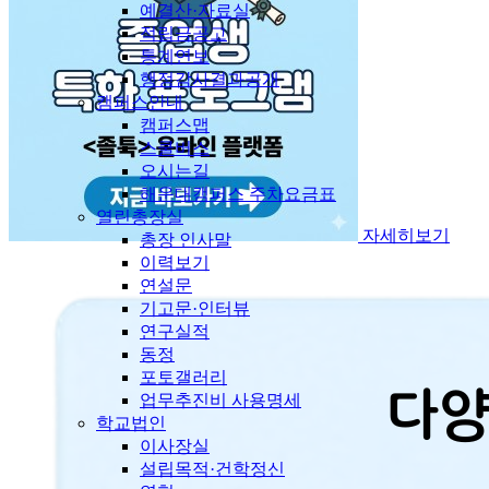
예결산·자료실
적립금공고
통계연보
행정감사결과공개
캠퍼스안내
캠퍼스맵
스쿨버스
오시는길
해운대캠퍼스 주차요금표
열린총장실
자세히보기
총장 인사말
이력보기
연설문
기고문·인터뷰
연구실적
동정
포토갤러리
업무추진비 사용명세
학교법인
이사장실
설립목적·건학정신