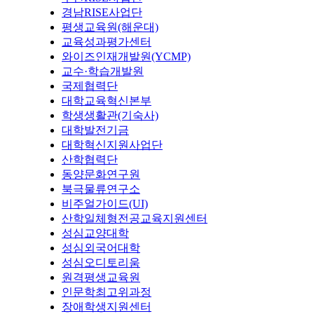
경남RISE사업단
평생교육원(해운대)
교육성과평가센터
와이즈인재개발원(YCMP)
교수·학습개발원
국제협력단
대학교육혁신본부
학생생활관(기숙사)
대학발전기금
대학혁신지원사업단
산학협력단
동양문화연구원
북극물류연구소
비주얼가이드(UI)
산학일체형전공교육지원센터
성심교양대학
성심외국어대학
성심오디토리움
원격평생교육원
인문학최고위과정
장애학생지원센터