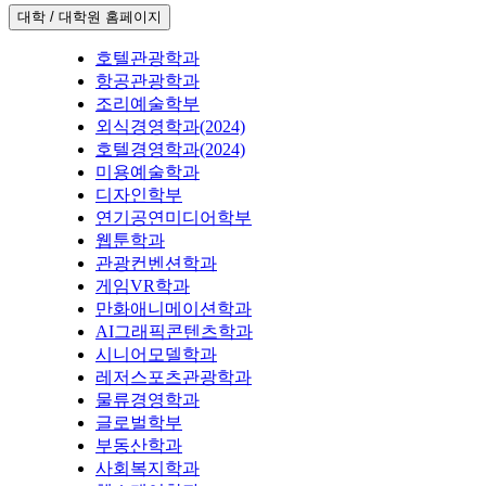
대학 / 대학원 홈페이지
호텔관광학과
항공관광학과
조리예술학부
외식경영학과(2024)
호텔경영학과(2024)
미용예술학과
디자인학부
연기공연미디어학부
웹툰학과
관광컨벤션학과
게임VR학과
만화애니메이션학과
AI그래픽콘텐츠학과
시니어모델학과
레저스포츠관광학과
물류경영학과
글로벌학부
부동산학과
사회복지학과