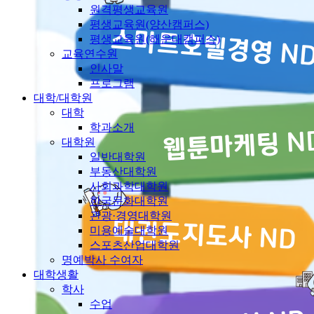
원격평생교육원
평생교육원(양산캠퍼스)
평생교육원(해운대캠퍼스)
교육연수원
인사말
프로그램
대학/대학원
대학
학과소개
대학원
일반대학원
부동산대학원
사회과학대학원
한국문화대학원
관광·경영대학원
미용예술대학원
스포츠산업대학원
명예박사 수여자
대학생활
학사
수업