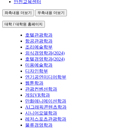
안전교육센터
좌측내용 더보기
우측내용 더보기
대학 / 대학원 홈페이지
호텔관광학과
항공관광학과
조리예술학부
외식경영학과(2024)
호텔경영학과(2024)
미용예술학과
디자인학부
연기공연미디어학부
웹툰학과
관광컨벤션학과
게임VR학과
만화애니메이션학과
AI그래픽콘텐츠학과
시니어모델학과
레저스포츠관광학과
물류경영학과