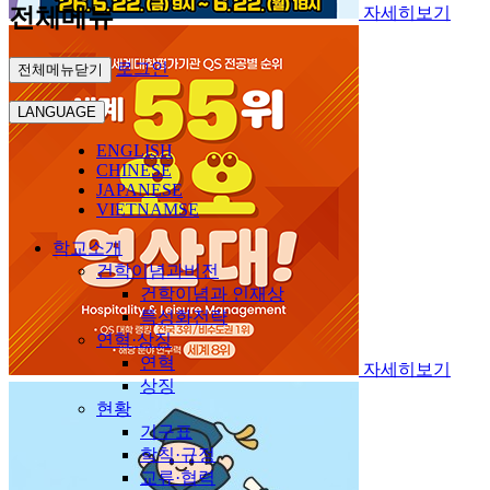
전체메뉴
자세히보기
로그인
전체메뉴닫기
LANGUAGE
ENGLISH
CHINESE
JAPANESE
VIETNAMSE
학교소개
건학이념과비전
건학이념과 인재상
특성화전략
연혁·상징
연혁
자세히보기
상징
현황
기구표
학칙·규정
교류·협력