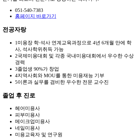
051-540-7383
홈페이지 바로가기
전공자랑
1
미용장 학·석사 연계교육과정으로 4년 6개월 만에 학
사, 석사학위취득 가능
2
국제미용대회 및 각종 국내미용대회에서 우수한 수상
경력
3
졸업생 90%가 창업
4
지역사회와 MOU를 통한 미용재능 기부
5
이론과 실무를 겸비한 우수한 전문 교수진
졸업 후 진로
헤어미용사
피부미용사
메이크업미용사
네일미용사
미용교육자 및 연구원