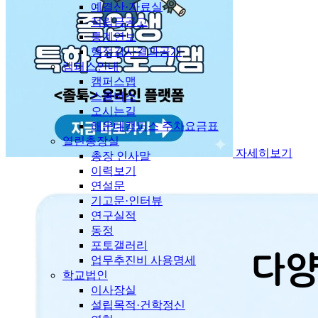
예결산·자료실
적립금공고
통계연보
행정감사결과공개
캠퍼스안내
캠퍼스맵
스쿨버스
오시는길
해운대캠퍼스 주차요금표
열린총장실
자세히보기
총장 인사말
이력보기
연설문
기고문·인터뷰
연구실적
동정
포토갤러리
업무추진비 사용명세
학교법인
이사장실
설립목적·건학정신