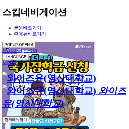
스킵네비게이션
본문바로가기
주메뉴바로가기
POPUP OPEN
4
ENGLISH
로그인
LANGUAGE
사이트맵
와이즈
유(영산대학교)
전체메뉴열기