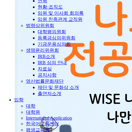
연혁
현황·조직도
임원 및 이사회 회의록
임원 친족관계 교직원
법령상위원회
대학평의원회
등록금심의위원회
기금운용심의회
생명윤리위원회
IRB소개
IRB 심의 안내
자료실
공지사항
영산법률문화재단
재단 및 문화상 소개
출연자소개
입학
대학
대학원
International Application
한국어교육센터
평생교육원