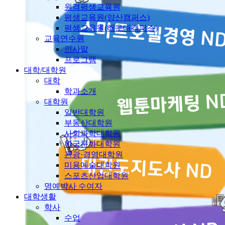
원격평생교육원
평생교육원(양산캠퍼스)
평생교육원(해운대캠퍼스)
교육연수원
인사말
프로그램
대학/대학원
대학
학과소개
대학원
일반대학원
부동산대학원
사회과학대학원
한국문화대학원
관광·경영대학원
미용예술대학원
스포츠산업대학원
명예박사 수여자
대학생활
학사
수업