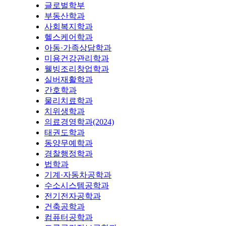
글로벌학부
부동산학과
사회복지학과
헬스케어학과
아동·가족상담학과
미용건강관리학과
웰빙조리창업학과
실버재활학과
간호학과
물리치료학과
치위생학과
의료경영학과(2024)
태권도학과
동양무예학과
경찰행정학과
법학과
기계·자동차공학과
수소시스템공학과
전기전자공학과
건축공학과
컴퓨터공학과