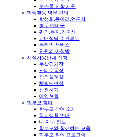
로스쿨 진학 지원
학생활동.병무.편의
학생회.동아리.언론사
병무.예비군
편의.복지.기숙사
교내식당 주간메뉴
온라인 서비스
천원의 아침밥
시설사용안내·신청
풋살경기장
잔디운동장
창의설계실
체력단련실
신청하기
예약현황
학부모 참여
학부모 참여 소개
학교생활 안내
내 자녀 정보
학부모와 함께하는 교육
학부모 참여 프로그램