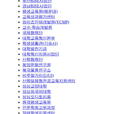
부산RISE사업단
경남RISE사업단
평생교육원(해운대)
교육성과평가센터
와이즈인재개발원(YCMP)
교수·학습개발원
국제협력단
대학교육혁신본부
학생생활관(기숙사)
대학발전기금
대학혁신지원사업단
산학협력단
동양문화연구원
북극물류연구소
비주얼가이드(UI)
산학일체형전공교육지원센터
성심교양대학
성심외국어대학
성심오디토리움
원격평생교육원
인문학최고위과정
장애학생지원센터