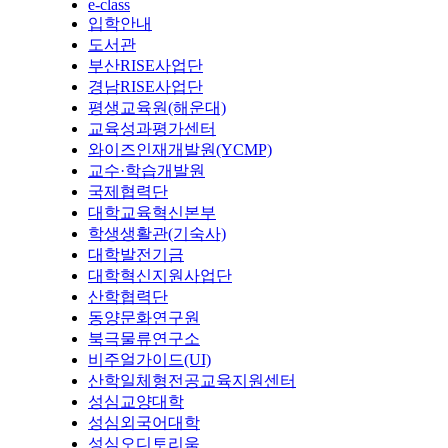
e-class
입학안내
도서관
부산RISE사업단
경남RISE사업단
평생교육원(해운대)
교육성과평가센터
와이즈인재개발원(YCMP)
교수·학습개발원
국제협력단
대학교육혁신본부
학생생활관(기숙사)
대학발전기금
대학혁신지원사업단
산학협력단
동양문화연구원
북극물류연구소
비주얼가이드(UI)
산학일체형전공교육지원센터
성심교양대학
성심외국어대학
성심오디토리움