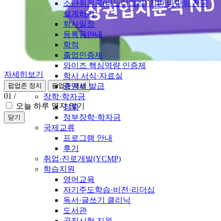
소단위전공(나노디그리) 기반 나만의 전공
설계하기
학사일정
등록금안내
학적
졸업인증제
와이즈 핵심역량 인증제
자세히보기
학사 서식·자료실
증명서 발급
팝업존 정지
팝업존 재생
01
/
장학·학자금
오늘 하루 열지 않기
장학
정부장학·학자금
닫기
국제교류
프로그램 안내
후기
취업·진로개발(YCMP)
학습지원
영어교육
자기주도학습·비전·리더십
독서·글쓰기 클리닉
도서관
공직시험 지원