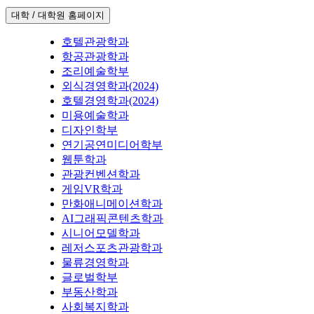
대학 / 대학원 홈페이지
호텔관광학과
항공관광학과
조리예술학부
외식경영학과(2024)
호텔경영학과(2024)
미용예술학과
디자인학부
연기공연미디어학부
웹툰학과
관광컨벤션학과
게임VR학과
만화애니메이션학과
AI그래픽콘텐츠학과
시니어모델학과
레저스포츠관광학과
물류경영학과
글로벌학부
부동산학과
사회복지학과