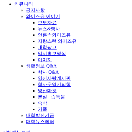
커뮤니티
공지사항
와이즈유 이야기
보도자료
뉴스&행사
언론속와이즈유
자랑스런 와이즈유
대학광고
입시홍보영상
이미지
생활정보·Q&A
학사 Q&A
영산사랑게시판
학사운영건의함
영산마켓
분실 · 습득물
숙박
카풀
대학발전기금
대학뉴스레터